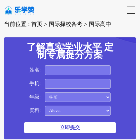
当前位置 :
首页 >
国际择校备考
>
国际高中
了解真实学业水平 定
制专属提分方案
姓名:
手机:
年级:
资料: