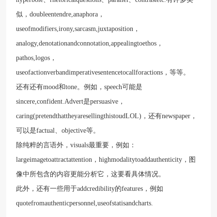
似，doubleentendre,anaphora，
useofmodifiers,irony,sarcasm,juxtaposition，
analogy,denotationandconnotation,appealingtoethos，
pathos,logos，
useofactionverbandimperativesentencetocallforactions，等等。
还有还有mood和tone。例如，speech可能是
sincere,confident.Advert是persuasive，
caring(pretendthattheyaresellingthistoudLOL)，还有newspaper，
可以是factual、objective等。
除纯粹的言语外，visuals最重要，例如：
largeimagetoattractattention，highmodalitytoaddauthenticity，图
像中所包含的内容更能分析它，这要看具体情况。
此外，还有一些用于addcredibility的features，例如
quotefromauthenticpersonnel,useofstatisandcharts.