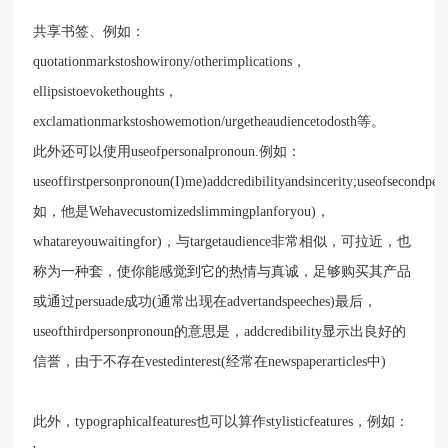
共享书签、例如：
quotationmarkstoshowirony/otherimplications，
ellipsistoevokethoughts，
exclamationmarkstoshowemotion/urgetheaudiencetodosth等。
此外还可以使用useofpersonalpronoun.例如：
useoffirstpersonpronoun(I)me)addcredibilityandsincerity;useofsecondp
如，他是Wehavecustomizedslimmingplanforyou)，
whatareyouwaitingfor)，与targetaudience非常相似，可拉近，也
称为一种套，使你能感觉到它的热情与真诚，足够购买其产品
或通过persuade成功(通常出现在advertandspeeches)最后，
useofthirdpersonpronoun的意思是，addcredibility显示出良好的
信誉，由于不存在vestedinterest(经常在newspaperarticles中)
此外，typographicalfeatures也可以算作stylisticfeatures，例如：