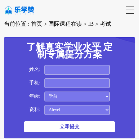
当前位置 :
首页 >
国际课程在读
>
IB
>
考试
了解真实学业水平 定
制专属提分方案
姓名:
手机:
年级:
资料: