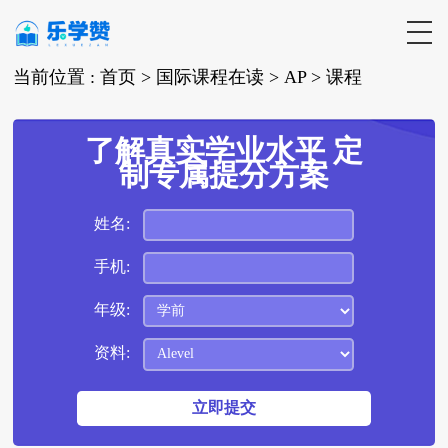
当前位置 :
首页 >
国际课程在读
>
AP
>
课程
了解真实学业水平 定
制专属提分方案
姓名:
手机:
年级:
资料: