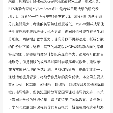
来说，托福实行MyBestScores拼分政策实际上是一把双刃剑。
ETS测验专家对MyBestScores和个别考试日期成绩的研究发
现：1。两者的平均得分差在4分左右；2。阅读和听力两个部
分的差距最大，考生的英语熟练程度越低。MyBest测试成绩使
学生在托福中表现更好，机会更多，但同时也可能存在学生刷
分现象。间接增加竞争压力，使高分数不再那么难，托福分数
的性价比下降，这样，其它的标定以及GPA和活动方面的需求
将会增加，需要提前做好计划以突显竞争力。虽然有可能盲目
地刷分，但是新版的成绩单却同时会暴露考试数量，建议考生
在考前做好合理的考试计划。考取GPA证书，提高学业水平，
通过活动提升背景，将给予你足够的竞争优势。本公司主要从
事A-level、IGCSE、AP课程、IB课程、IB课程以及其他国际课
程的辅导培训。留美汇国际教育是国际课程辅导的先锋，有关
上海国际学校的详细信息，请咨询留美汇国际教育。多年致力
于学习与发展国际课程辅导的专业模式，旨在帮助有志参加海